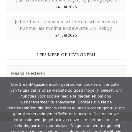
24 juni 2026
Je hoeft niet te kunnen schilderen: schilderen op
nummer als mindful en bewuste DIY-hobby
24 juni 2026
LEES MEER OP LIVE GREEN
Lees
meer
op
LiveGreenMagazine maakt gebruik van cookies om er zeker
Live
van te zijn dat je onze website zo goed mogelijk beleeft, om
Green
functies voor sociale media te bieden en om ons
websiteverkeer te analyseren. Cookies zijn kleine
tekstbestanden die door websites kunnen worden gebruikt om
gebruikerservaringen efficiënter te maken. Ook delen we
informatie over je gebruik van onze site met onze online
marketingpartner voor analyse. Volgens de wet mogen wij
cookies op je apparaat opslaan als ze strikt noodzakelijk zijn