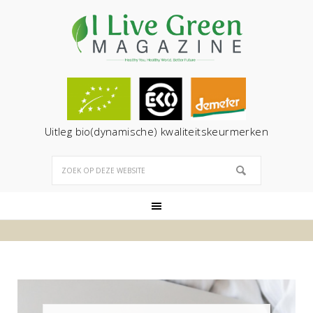
Uitleg bio(dynamische) kwaliteitskeurmerken