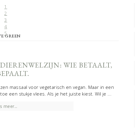
1
s meer...
2
3
4
5
IVE GREEN
DIERENWELZIJN: WIE BETAALT,
BEPAALT.
iezen massaal voor vegetarisch en vegan. Maar in een
een stukje vlees. Als je het juiste kiest. Wil je ...
s meer...