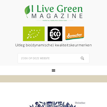
Uitleg bio(dynamische) kwaliteitskeurmerken