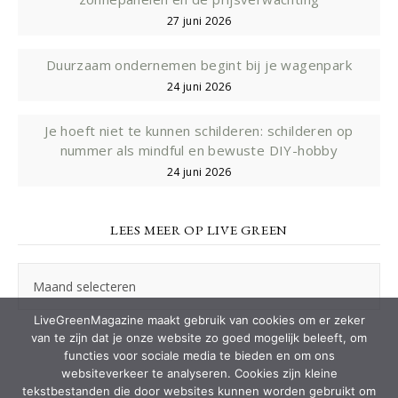
27 juni 2026
Duurzaam ondernemen begint bij je wagenpark
24 juni 2026
Je hoeft niet te kunnen schilderen: schilderen op
nummer als mindful en bewuste DIY-hobby
24 juni 2026
LEES MEER OP LIVE GREEN
Lees
meer
op
LiveGreenMagazine maakt gebruik van cookies om er zeker
Live
van te zijn dat je onze website zo goed mogelijk beleeft, om
Green
functies voor sociale media te bieden en om ons
websiteverkeer te analyseren. Cookies zijn kleine
tekstbestanden die door websites kunnen worden gebruikt om