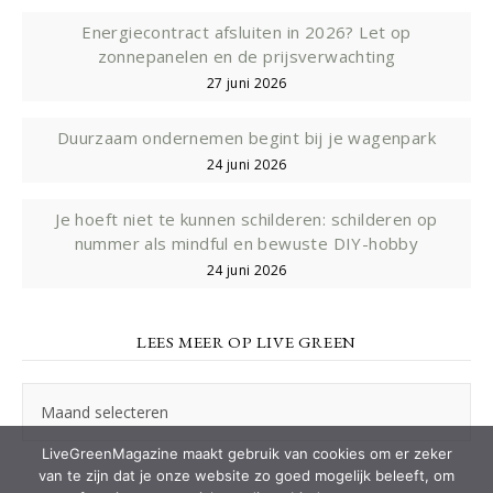
Energiecontract afsluiten in 2026? Let op
zonnepanelen en de prijsverwachting
27 juni 2026
Duurzaam ondernemen begint bij je wagenpark
24 juni 2026
Je hoeft niet te kunnen schilderen: schilderen op
nummer als mindful en bewuste DIY-hobby
24 juni 2026
LEES MEER OP LIVE GREEN
Lees
meer
op
LiveGreenMagazine maakt gebruik van cookies om er zeker
Live
van te zijn dat je onze website zo goed mogelijk beleeft, om
Green