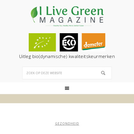
Uitleg bio(dynamische) kwaliteitskeurmerken
GEZONDHEID