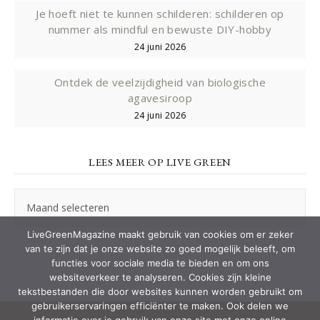
Je hoeft niet te kunnen schilderen: schilderen op
nummer als mindful en bewuste DIY-hobby
24 juni 2026
Ontdek de veelzijdigheid van biologische
agavesiroop
24 juni 2026
LEES MEER OP LIVE GREEN
Lees
meer
op
LiveGreenMagazine maakt gebruik van cookies om er zeker
Live
van te zijn dat je onze website zo goed mogelijk beleeft, om
Green
functies voor sociale media te bieden en om ons
websiteverkeer te analyseren. Cookies zijn kleine
tekstbestanden die door websites kunnen worden gebruikt om
gebruikerservaringen efficiënter te maken. Ook delen we