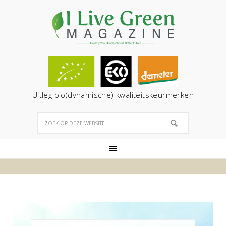
Uitleg bio(dynamische) kwaliteitskeurmerken