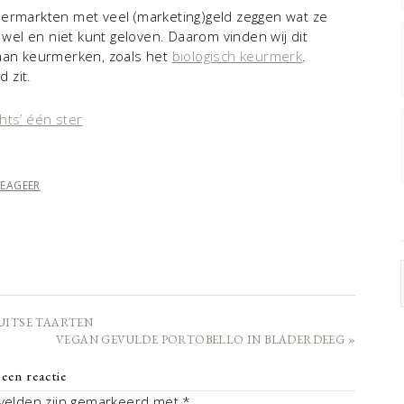
markten met veel (marketing)geld zeggen wat ze
 wel en niet kunt geloven. Daarom vinden wij dit
 aan keurmerken, zoals het
biologisch keurmerk
.
 zit.
hts’ één ster
REAGEER
DUITSE TAARTEN
VEGAN GEVULDE PORTOBELLO IN BLADERDEEG »
een reactie
 velden zijn gemarkeerd met
*