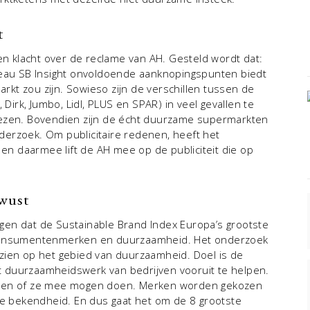
t
 klacht over de reclame van AH. Gesteld wordt dat:
au SB Insight onvoldoende aanknopingspunten biedt
kt zou zijn. Sowieso zijn de verschillen tussen de
rk, Jumbo, Lidl, PLUS en SPAR) in veel gevallen te
iezen. Bovendien zijn de écht duurzame supermarkten
erzoek. Om publicitaire redenen, heeft het
n daarmee lift de AH mee op de publiciteit die op
ewust
eggen dat de Sustainable Brand Index Europa’s grootste
 consumentenmerken en duurzaamheid. Het onderzoek
en op het gebied van duurzaamheid. Doel is de
 duurzaamheidswerk van bedrijven vooruit te helpen.
ezen of ze mee mogen doen. Merken worden gekozen
 bekendheid. En dus gaat het om de 8 grootste