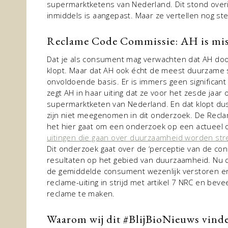
supermarktketens van Nederland. Dit stond overig
inmiddels is aangepast. Maar ze vertellen nog st
Reclame Code Commissie: AH is mi
Dat je als consument mag verwachten dat AH do
klopt. Maar dat AH ook écht de meest duurzame 
onvoldoende basis. Er is immers geen significa
zegt AH in haar uiting dat ze voor het zesde jaar
supermarktketen van Nederland. En dat klopt du
zijn niet meegenomen in dit onderzoek. De Recla
het hier gaat om een onderzoek op een actueel
uitingen die gaan over duurzaamheid worden str
Dit onderzoek gaat over de ‘perceptie van de con
resultaten op het gebied van duurzaamheid. Nu 
de gemiddelde consument wezenlijk verstoren en
reclame-uiting in strijd met artikel 7 NRC en bev
reclame te maken.
Waarom wij dit #BlijBioNieuws vind