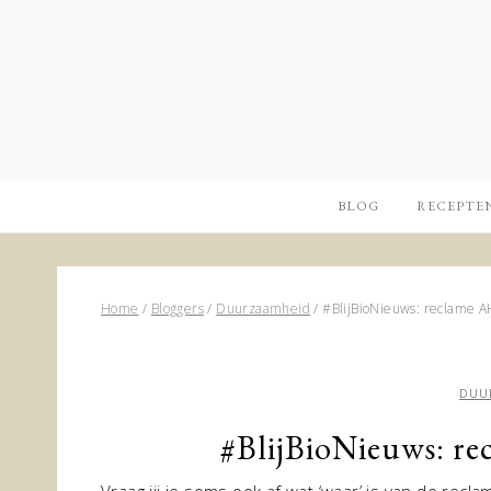
BLOG
RECEPTE
Home
/
Bloggers
/
Duurzaamheid
/
#BlijBioNieuws: reclame A
DUU
#BlijBioNieuws: re