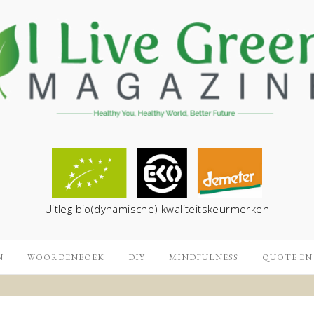
Uitleg bio(dynamische) kwaliteitskeurmerken
N
WOORDENBOEK
DIY
MINDFULNESS
QUOTE EN