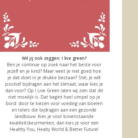
SBATTERIJ LATEN INSTALLEREN IN 2026: DE 5 BETROUWBAARST
Wil jij ook zeggen: I live green?
Ben je continue op zoek naar het beste voor
jezelf en je kind? Maar weet je niet goed hoe
je dat doet in je drukke bestaan? Stel, je wilt
positief bijdragen aan het klimaat, waar kies je
je dat gevoel? Op zonnige middagen produceert je dak stroom al
dan voor? Op I Live Green laten wij zien dat dit
niet moeilijk is. Dat begint heel simpel op je
lees meer...
bord: door te kiezen voor voeding van boeren
en telers die bijdragen aan een gezonde
landbouw. Kies je voor bovenstaande
kwaliteitskeurmerken, dan kies je voor een
Healthy You, Healty World & Better Future!