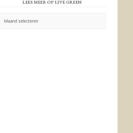
LEES MEER OP LIVE GREEN
Lees
meer
op
Live
Green