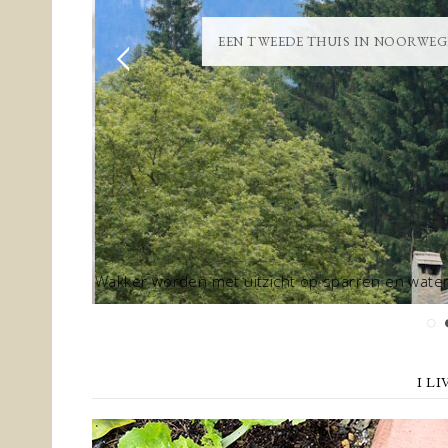
GEN
EEN TWEEDE THUIS IN NOORWEGE
omende ...
Wakker worden met uitzicht op sparren en water, 
...
lee
I L