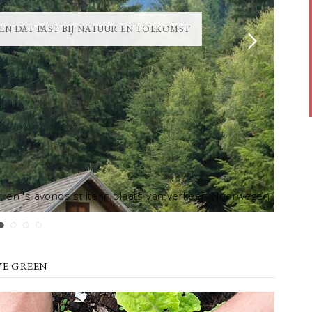
N DAT PAST BIJ NATUUR EN TOEKOMST
THUI
en 's avonds stilte in plaats van verkeer. Noorwegen
Herken 
s meer...
IVE GREEN