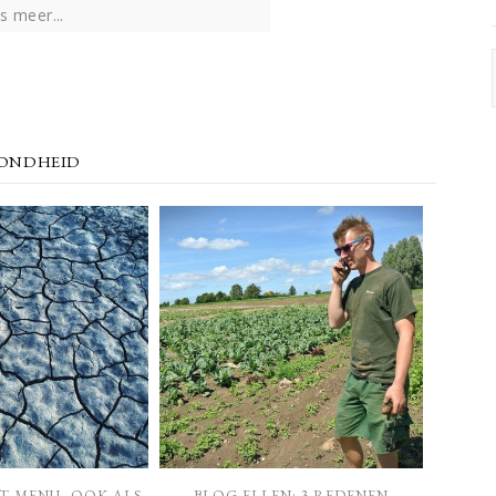
s meer...
ONDHEID
T MENU, OOK ALS
BLOG ELLEN: 3 REDENEN