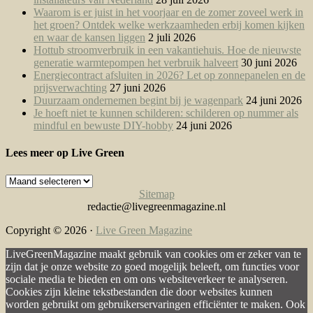
Waarom is er juist in het voorjaar en de zomer zoveel werk in
het groen? Ontdek welke werkzaamheden erbij komen kijken
en waar de kansen liggen
2 juli 2026
Hottub stroomverbruik in een vakantiehuis. Hoe de nieuwste
generatie warmtepompen het verbruik halveert
30 juni 2026
Energiecontract afsluiten in 2026? Let op zonnepanelen en de
prijsverwachting
27 juni 2026
Duurzaam ondernemen begint bij je wagenpark
24 juni 2026
Je hoeft niet te kunnen schilderen: schilderen op nummer als
mindful en bewuste DIY-hobby
24 juni 2026
Lees meer op Live Green
Lees
meer
Sitemap
op
redactie@livegreenmagazine.nl
Live
Green
Copyright © 2026 ·
Live Green Magazine
LiveGreenMagazine maakt gebruik van cookies om er zeker van te
zijn dat je onze website zo goed mogelijk beleeft, om functies voor
sociale media te bieden en om ons websiteverkeer te analyseren.
Cookies zijn kleine tekstbestanden die door websites kunnen
worden gebruikt om gebruikerservaringen efficiënter te maken. Ook