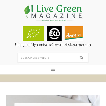
Uitleg bio(dynamische) kwaliteitskeurmerken