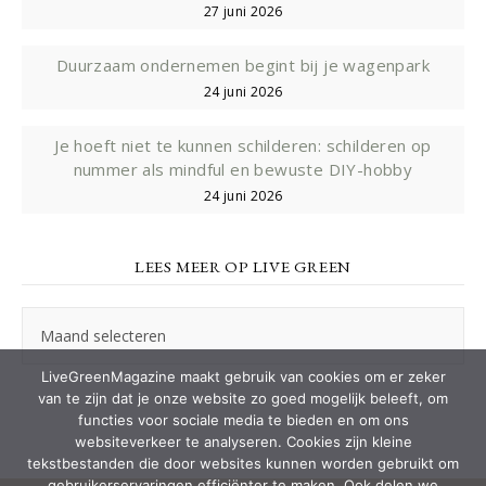
27 juni 2026
Duurzaam ondernemen begint bij je wagenpark
24 juni 2026
Je hoeft niet te kunnen schilderen: schilderen op
nummer als mindful en bewuste DIY-hobby
24 juni 2026
LEES MEER OP LIVE GREEN
Lees
meer
op
LiveGreenMagazine maakt gebruik van cookies om er zeker
Live
van te zijn dat je onze website zo goed mogelijk beleeft, om
Green
functies voor sociale media te bieden en om ons
websiteverkeer te analyseren. Cookies zijn kleine
tekstbestanden die door websites kunnen worden gebruikt om
gebruikerservaringen efficiënter te maken. Ook delen we