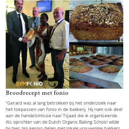
Broodrecept met fonio
“Gerard was al lang betrokken bij het onderzoek naar
het toepassen van fonio in de bakkerij. Hij nam ook deel
aan de handelsmissie naar Tsjaad die ik organiseerde.
Als oprichter van de Dutch Organic Baking School wilde
hij hier zijn kennis delen met lokale vrouwelijke bakkers