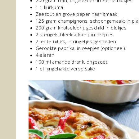
200 gram tofu, uitgelekt en in kleine blokjes
1 tl kurkuma
Zeezout en grove peper naar smaak
125 gram champignons, schoongemaakt in pla
200 gram knolselderij, geschild in blokjes
2 stengels bleekselderij, in reepjes
2 lente-uitjes, in ringetjes gesneden
Gerookte paprika, in reepjes (optioneel)
4 eieren
100 ml amandeldrank, ongezoet
1 el fijngehakte verse salie