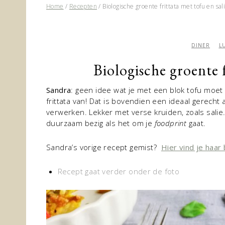
Home
/
Recepten
/
Biologische groente frittata met tofu en sal
DINER
L
Biologische groente f
Sandra
: geen idee wat je met een blok tofu moet 
frittata van! Dat is bovendien een ideaal gerecht a
verwerken. Lekker met verse kruiden, zoals salie
duurzaam bezig als het om je
foodprint
gaat.
Sandra’s vorige recept gemist?
Hier vind je haar
Recept gaat verder onder de foto