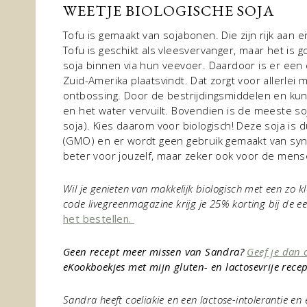
WEETJE BIOLOGISCHE SOJA
Tofu is gemaakt van sojabonen. Die zijn rijk aan e
Tofu is geschikt als vleesvervanger, maar het is 
soja binnen via hun veevoer. Daardoor is er een 
Zuid-Amerika plaatsvindt. Dat zorgt voor allerlei
ontbossing. Door de bestrijdingsmiddelen en ku
en het water vervuilt. Bovendien is de meeste s
soja). Kies daarom voor biologisch! Deze soja is
(GMO) en er wordt geen gebruik gemaakt van synt
beter voor jouzelf, maar zeker ook voor de men
Wil je genieten van makkelijk biologisch met een zo
code livegreenmagazine krijg je 25% korting bij de ee
het bestellen.
Geen recept meer missen van Sandra?
Geef je dan 
eKookboekjes met mijn gluten- en lactosevrije rece
Sandra heeft coeliakie en een lactose-intolerantie en