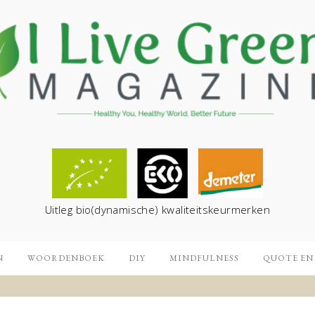
Uitleg bio(dynamische) kwaliteitskeurmerken
N
WOORDENBOEK
DIY
MINDFULNESS
QUOTE EN