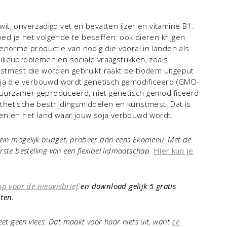
iwit, onverzadigd vet en bevatten ijzer en vitamine B1.
goed je het volgende te beseffen: ook dieren krijgen
enorme productie van nodig die vooral in landen als
 milieuproblemen en sociale vraagstukken, zoals
nstmest die worden gebruikt raakt de bodem uitgeput
oja die verbouwd wordt genetisch gemodificeerd (GMO-
 duurzamer geproduceerd, niet genetisch gemodificeerd
hetische bestrijdingsmiddelen en kunstmest. Dat is
sen en het land waar jouw soja verbouwd wordt.
 klein mogelijk budget, probeer dan eens Ekomenu. Met de
rste bestelling van een flexibel lidmaatschap.
Hier kun je
op voor de nieuwsbrief
en download gelijk 5 gratis
pten.
 eet geen vlees. Dat maakt voor haar niets uit, want
ze