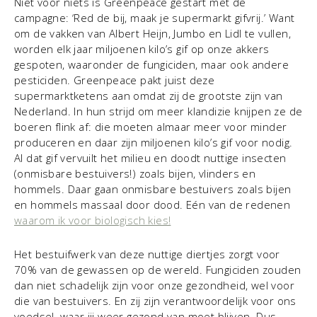
Niet voor niets is Greenpeace gestart met de
campagne: ‘Red de bij, maak je supermarkt gifvrij.’ Want
om de vakken van Albert Heijn, Jumbo en Lidl te vullen,
worden elk jaar miljoenen kilo’s gif op onze akkers
gespoten, waaronder de fungiciden, maar ook andere
pesticiden. Greenpeace pakt juist deze
supermarktketens aan omdat zij de grootste zijn van
Nederland. In hun strijd om meer klandizie knijpen ze de
boeren flink af: die moeten almaar meer voor minder
produceren en daar zijn miljoenen kilo’s gif voor nodig.
Al dat gif vervuilt het milieu en doodt nuttige insecten
(onmisbare bestuivers!) zoals bijen, vlinders en
hommels. Daar gaan onmisbare bestuivers zoals bijen
en hommels massaal door dood. Eén van de redenen
waarom ik voor biologisch kies!
Het bestuifwerk van deze nuttige diertjes zorgt voor
70% van de gewassen op de wereld. Fungiciden zouden
dan niet schadelijk zijn voor onze gezondheid, wel voor
die van bestuivers. En zij zijn verantwoordelijk voor ons
voedsel, waar jij weer gezond van moet blijven. Dus