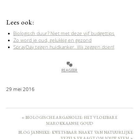
Lees ook:
Biologisch duur? Niet met deze vijf budgettips
Zo word je oud, gelukkig en gezond
SprayDay tegen huidkanker. Wij zeggen doen!
REAGEER
29 mei 2016
« BIOLOGISCHE ARGANOLIE: HET VLOEIBARE
MAROKKAANSE GOUD
BLOG JANNEKE: KWETSBAAR NAAKT VAN NATUURLIJKE
VEZELS VRAAGT OM JOUW STEM »