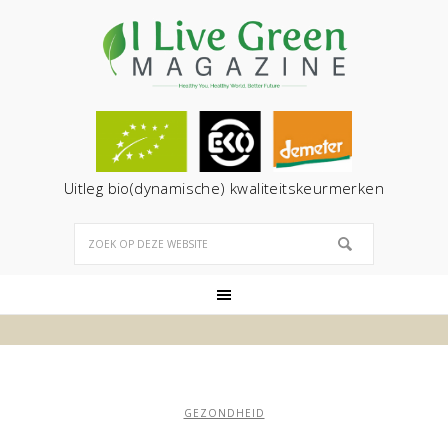
Uitleg bio(dynamische) kwaliteitskeurmerken
GEZONDHEID