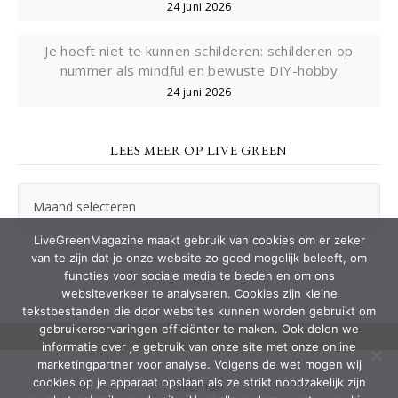
24 juni 2026
Je hoeft niet te kunnen schilderen: schilderen op
nummer als mindful en bewuste DIY-hobby
24 juni 2026
LEES MEER OP LIVE GREEN
Lees
meer
op
LiveGreenMagazine maakt gebruik van cookies om er zeker
Live
van te zijn dat je onze website zo goed mogelijk beleeft, om
Green
functies voor sociale media te bieden en om ons
websiteverkeer te analyseren. Cookies zijn kleine
tekstbestanden die door websites kunnen worden gebruikt om
gebruikerservaringen efficiënter te maken. Ook delen we
informatie over je gebruik van onze site met onze online
marketingpartner voor analyse. Volgens de wet mogen wij
cookies op je apparaat opslaan als ze strikt noodzakelijk zijn
Sitemap