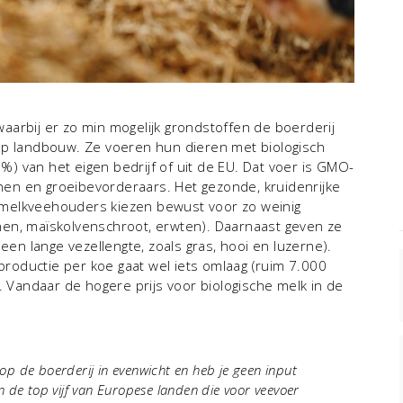
aarbij er zo min mogelijk grondstoffen de boerderij
op landbouw. Ze voeren hun dieren met biologisch
) van het eigen bedrijf of uit de EU. Dat voer is GMO-
ijnen en groeibevorderaars. Het gezonde, kruidenrijke
 melkveehouders kiezen bewust voor zo weinig
bonen, maïskolvenschroot, erwten). Daarnaast geven ze
een lange vezellengte, zoals gras, hooi en luzerne).
oductie per koe gaat wel iets omlaag (ruim 7.000
. Vandaar de hogere prijs voor biologische melk in de
op de boerderij in evenwicht en heb je geen input
n de top vijf van Europese landen die voor veevoer