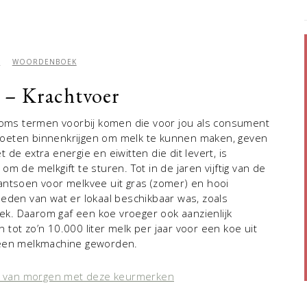
H
WOORDENBOEK
 – Krachtvoer
 soms termen voorbij komen die voor jou als consument
oeten binnenkrijgen om melk te kunnen maken, geven
de extra energie en eiwitten die dit levert, is
m de melkgift te sturen. Tot in de jaren vijftig van de
antsoen voor melkvee uit gras (zomer) en hooi
eden van wat er lokaal beschikbaar was, zoals
iek. Daarom gaf een koe vroeger ook aanzienlijk
tot zo’n 10.000 liter melk per jaar voor een koe uit
 een melkmachine geworden.
ld van morgen met deze keurmerken