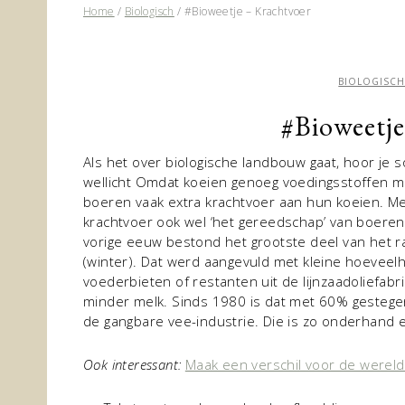
Home
/
Biologisch
/
#Bioweetje – Krachtvoer
BIOLOGISC
#Bioweetje
Als het over biologische landbouw gaat, hoor je
wellicht
Omdat koeien genoeg voedingsstoffen m
boeren vaak extra krachtvoer aan hun koeien. Met 
krachtvoer ook wel ‘het gereedschap’ van boeren o
vorige eeuw bestond het grootste deel van het r
(winter). Dat werd aangevuld met kleine hoeveelh
voederbieten of restanten uit de lijnzaadoliefabr
minder melk. Sinds 1980 is dat met 60% gestegen 
de gangbare vee-industrie. Die is zo onderhand
Ook interessant:
Maak een verschil voor de were