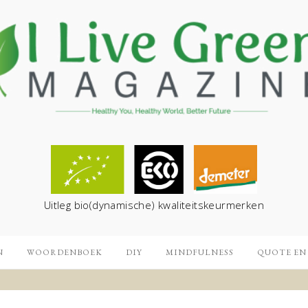
Uitleg bio(dynamische) kwaliteitskeurmerken
N
WOORDENBOEK
DIY
MINDFULNESS
QUOTE EN