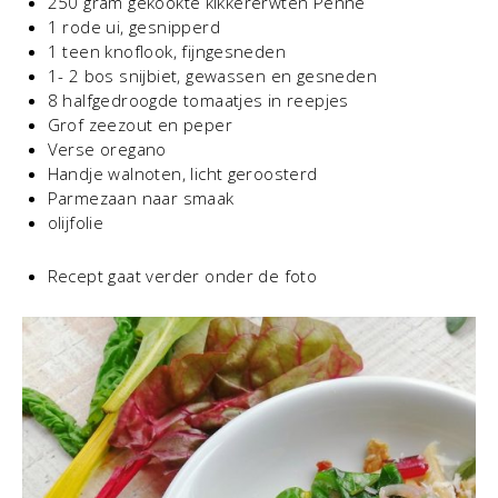
250 gram gekookte kikkererwten Penne
1 rode ui, gesnipperd
1 teen knoflook, fijngesneden
1- 2 bos snijbiet, gewassen en gesneden
8 halfgedroogde tomaatjes in reepjes
Grof zeezout en peper
Verse oregano
Handje walnoten, licht geroosterd
Parmezaan naar smaak
olijfolie
Recept gaat verder onder de foto