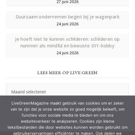
27 juni 2026
Duurzaam ondernemen begint bij je wagenpark
24 juni 2026
Je hoeft niet te kunnen schilderen: schilderen op
nummer als mindful en bewuste DIY-hobby
24 juni 2026
LEES MEER OP LIVE GREEN
Lees
meer
op
LiveGreenMagazine maakt gebruik van cookies om er zeker
Live
van te zijn dat je onze website zo goed mogelijk beleeft, om
Green
functies voor sociale media te bieden en om ons
websiteverkeer te analyseren. Cookies zijn kleine
tekstbestanden die door websites kunnen worden gebruikt om
gebruikerservaringen efficiënter te maken. Ook delen we