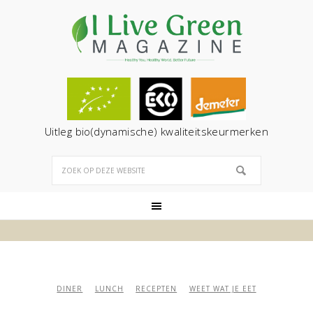
Uitleg bio(dynamische) kwaliteitskeurmerken
DINER
LUNCH
RECEPTEN
WEET WAT JE EET