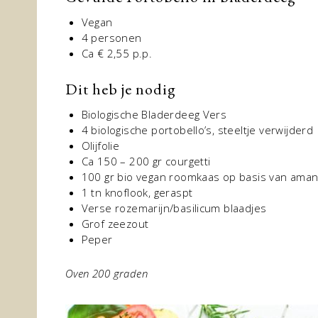
Vegan
4 personen
Ca € 2,55 p.p.
Dit heb je nodig
Biologische Bladerdeeg Vers
4 biologische portobello’s, steeltje verwijderd
Olijfolie
Ca 150 – 200 gr courgetti
100 gr bio vegan roomkaas op basis van ama
1 tn knoflook, geraspt
Verse rozemarijn/basilicum blaadjes
Grof zeezout
Peper
Oven 200 graden