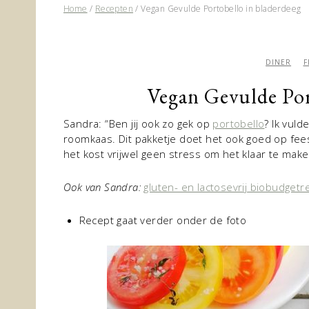
Home
/
Recepten
/
Vegan Gevulde Portobello in bladerdeeg
DINER
F
Vegan Gevulde Por
Sandra: “Ben jij ook zo gek op
portobello
? Ik vul
roomkaas. Dit pakketje doet het ook goed op fee
het kost vrijwel geen stress om het klaar te make
Ook van Sandra:
gluten- en lactosevrij biobudget
Recept gaat verder onder de foto