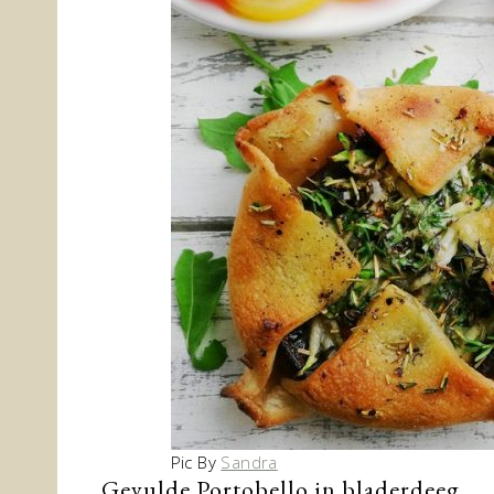
Pic By
Sandra
Gevulde Portobello in bladerdeeg