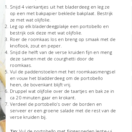
Snijd 4 vierkantjes uit het bladerdeeg en leg ze
op een met bakpapier beklede bakplaat. Bestrijk
ze met wat olijfolie.
Leg op elk bladerdeegplakje een portobello en
bestrijk ook deze met wat olijfolie.
Roer de roomkaas los en breng op smaak met de
knoflook, zout en peper.
Snijd de helft van de verse kruiden fijn en meng
deze samen met de courghetti door de
roomkaas.
Vul de paddenstoelen met het roomkaasmengsel
en vouw het bladderdeeg om de portobello
heen, de bovenkant blijft vrij.
Druppel wat olijfolie over de taartjes en bak ze in
ca 20 minuten gaar en krokant.
Verdeel de portobello’s over de borden en
serveer er een groene salade met de rest van de
verse kruiden bij.
Tip:
Vul de portobello met fijngesneden lente-ui,