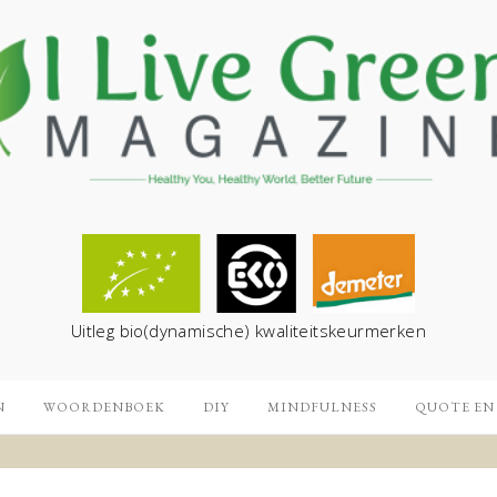
Uitleg bio(dynamische) kwaliteitskeurmerken
N
WOORDENBOEK
DIY
MINDFULNESS
QUOTE EN