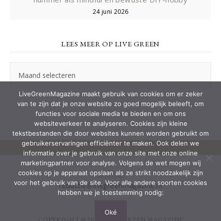
24 juni 2026
LEES MEER OP LIVE GREEN
Lees
meer
op
LiveGreenMagazine maakt gebruik van cookies om er zeker
Live
van te zijn dat je onze website zo goed mogelijk beleeft, om
Green
functies voor sociale media te bieden en om ons
websiteverkeer te analyseren. Cookies zijn kleine
tekstbestanden die door websites kunnen worden gebruikt om
gebruikerservaringen efficiënter te maken. Ook delen we
informatie over je gebruik van onze site met onze online
marketingpartner voor analyse. Volgens de wet mogen wij
cookies op je apparaat opslaan als ze strikt noodzakelijk zijn
Sitemap
voor het gebruik van de site. Voor alle andere soorten cookies
redactie@livegreenmagazine.nl
hebben we je toestemming nodig:
Oké
COPYRIGHT © 2026 ·
LIVE GREEN MAGAZINE