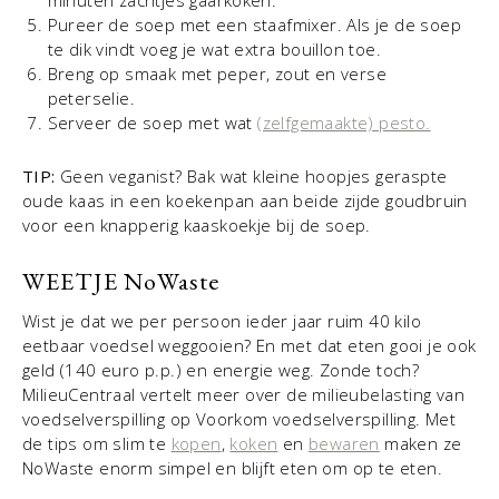
Pureer de soep met een staafmixer. Als je de soep
te dik vindt voeg je wat extra bouillon toe.
Breng op smaak met peper, zout en verse
peterselie.
Serveer de soep met wat
(zelfgemaakte) pesto.
TIP:
Geen veganist? Bak wat kleine hoopjes geraspte
oude kaas in een koekenpan aan beide zijde goudbruin
voor een knapperig kaaskoekje bij de soep.
WEETJE NoWaste
Wist je dat we per persoon ieder jaar ruim 40 kilo
eetbaar voedsel weggooien? En met dat eten gooi je ook
geld (140 euro p.p.) en energie weg. Zonde toch?
MilieuCentraal vertelt meer over de milieubelasting van
voedselverspilling op Voorkom voedselverspilling. Met
de tips om slim te
kopen
,
koken
en
bewaren
maken ze
NoWaste enorm simpel en blijft eten om op te eten.