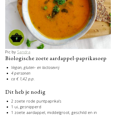
Pic by
Sandra
Biologische zoete aardappel-paprikasoep
Vegan, gluten- en lactosevrij
4 personen
ca € 1,42 p.p.
Dit heb je nodig
2 zoete rode puntpaprika’s
1 ui, gesnipperd
1 zoete aardappel, middelgroot, geschild en in