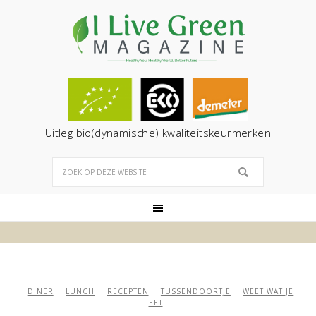
Uitleg bio(dynamische) kwaliteitskeurmerken
DINER
LUNCH
RECEPTEN
TUSSENDOORTJE
WEET WAT JE
EET