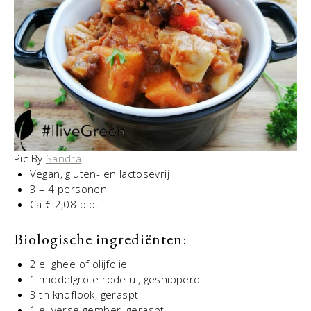
Pic By
Sandra
Vegan, gluten- en lactosevrij
3 – 4 personen
Ca € 2,08 p.p.
Biologische ingrediënten:
2 el ghee of olijfolie
1 middelgrote rode ui, gesnipperd
3 tn knoflook, geraspt
1 el verse gember, geraspt