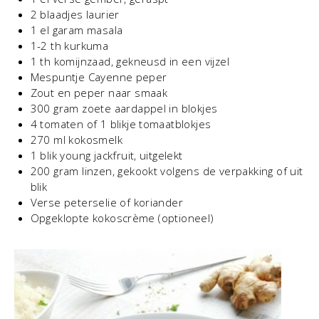
2 blaadjes laurier
1 el garam masala
1-2 th kurkuma
1 th komijnzaad, gekneusd in een vijzel
Mespuntje Cayenne peper
Zout en peper naar smaak
300 gram zoete aardappel in blokjes
4 tomaten of 1 blikje tomaatblokjes
270 ml kokosmelk
1 blik young jackfruit, uitgelekt
200 gram linzen, gekookt volgens de verpakking of uit
blik
Verse peterselie of koriander
Opgeklopte kokoscrème (optioneel)