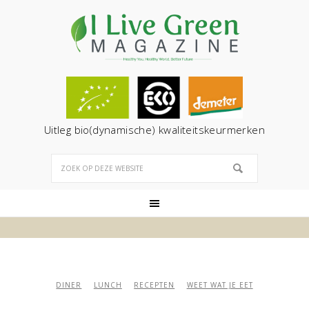
Uitleg bio(dynamische) kwaliteitskeurmerken
DINER
LUNCH
RECEPTEN
WEET WAT JE EET