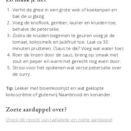
Verhit de ghee in een grote wok of koekenpan en
bak de ui glazig.
Voeg de knoflook, gember, laurier en kruiden toe,
behalve de peterselie.
Zodra de kruiden beginnen te geuren voeg je de
tomaat, kokosmelk en Jackfruit toe. Laat ca 30
minuten pruttelen. (Saus te dik? Voeg wat water toe).
Roer de linzen door de saus, breng op smaak met
zout en peper en warm het gerecht nog even door.
Strooi voor het opdienen wat verse peterselie over
de curry.
Tip:
Lekker met bloemkoolrijst en wat geklopte
kokoscrème of glutenvrij Naanbrood en koriander.
Zoete aardappel over?
Check dit recept van tagliatelle en zoete aardappel