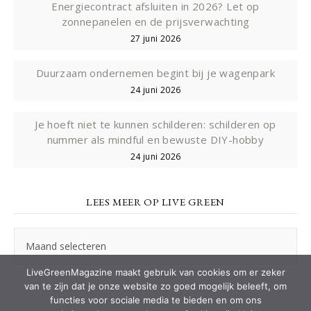
Energiecontract afsluiten in 2026? Let op
zonnepanelen en de prijsverwachting
27 juni 2026
Duurzaam ondernemen begint bij je wagenpark
24 juni 2026
Je hoeft niet te kunnen schilderen: schilderen op
nummer als mindful en bewuste DIY-hobby
24 juni 2026
LEES MEER OP LIVE GREEN
Lees
meer
op
LiveGreenMagazine maakt gebruik van cookies om er zeker
Live
van te zijn dat je onze website zo goed mogelijk beleeft, om
Green
functies voor sociale media te bieden en om ons