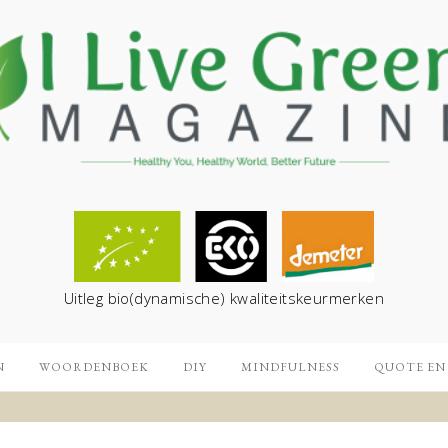
Uitleg bio(dynamische) kwaliteitskeurmerken
N
WOORDENBOEK
DIY
MINDFULNESS
QUOTE EN