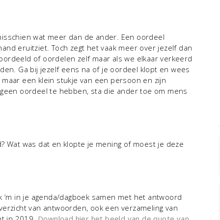
misschien wat meer dan de ander. Een oordeel
nd eruitziet. Toch zegt het vaak meer over jezelf dan
ordeeld of oordelen zelf maar als we elkaar verkeerd
den. Ga bij jezelf eens na of je oordeel klopt en wees
jk maar een klein stukje van een persoon en zijn
m geen oordeel te hebben, sta die ander toe om mens
d? Wat was dat en klopte je mening of moest je deze
ak ‘m in je agenda/dagboek samen met het antwoord
verzicht van antwoorden, ook een verzameling van
ht in 2019.
Download hier het beeld van de quote van