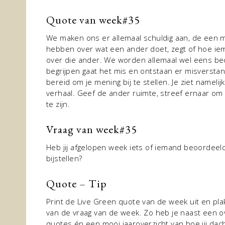
Quote van week#
35
We maken ons er allemaal schuldig aan, de een 
hebben over wat een ander doet, zegt of hoe iema
over die ander. We worden allemaal wel eens beo
begrijpen gaat het mis en ontstaan er misverstan
bereid om je mening bij te stellen. Je ziet nameli
verhaal. Geef de ander ruimte, streef ernaar o
te zijn.
Vraag van week#
35
Heb jij afgelopen week iets of iemand beoordeel
bijstellen?
Quote – Tip
Print de Live Green quote van de week uit en pl
van de vraag van de week. Zo heb je naast een o
quotes én een mooi jaaroverzicht van hoe jij dac