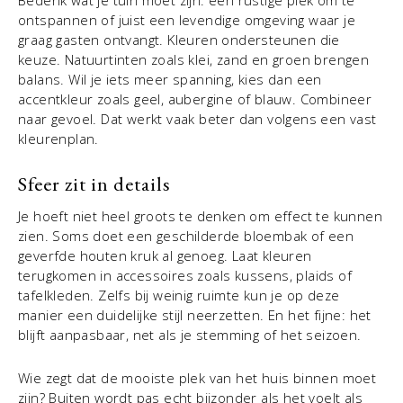
Bedenk wat je tuin moet zijn: een rustige plek om te
ontspannen of juist een levendige omgeving waar je
graag gasten ontvangt. Kleuren ondersteunen die
keuze. Natuurtinten zoals klei, zand en groen brengen
balans. Wil je iets meer spanning, kies dan een
accentkleur zoals geel, aubergine of blauw. Combineer
naar gevoel. Dat werkt vaak beter dan volgens een vast
kleurenplan.
Sfeer zit in details
Je hoeft niet heel groots te denken om effect te kunnen
zien. Soms doet een geschilderde bloembak of een
geverfde houten kruk al genoeg. Laat kleuren
terugkomen in accessoires zoals kussens, plaids of
tafelkleden. Zelfs bij weinig ruimte kun je op deze
manier een duidelijke stijl neerzetten. En het fijne: het
blijft aanpasbaar, net als je stemming of het seizoen.
Wie zegt dat de mooiste plek van het huis binnen moet
zijn? Buiten wordt pas echt bijzonder als het voelt als