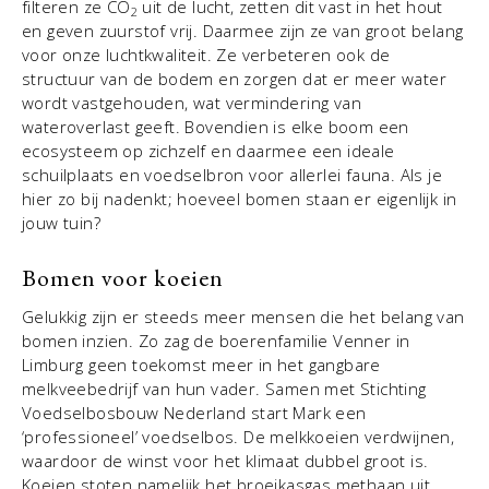
filteren ze CO
uit de lucht, zetten dit vast in het hout
2
en geven zuurstof vrij. Daarmee zijn ze van groot belang
voor onze luchtkwaliteit. Ze verbeteren ook de
structuur van de bodem en zorgen dat er meer water
wordt vastgehouden, wat vermindering van
wateroverlast geeft. Bovendien is elke boom een
ecosysteem op zichzelf en daarmee een ideale
schuilplaats en voedselbron voor allerlei fauna. Als je
hier zo bij nadenkt; hoeveel bomen staan er eigenlijk in
jouw tuin?
Bomen voor koeien
Gelukkig zijn er steeds meer mensen die het belang van
bomen inzien. Zo zag de boerenfamilie Venner in
Limburg geen toekomst meer in het gangbare
melkveebedrijf van hun vader. Samen met Stichting
Voedselbosbouw Nederland start Mark een
‘professioneel’ voedselbos. De melkkoeien verdwijnen,
waardoor de winst voor het klimaat dubbel groot is.
Koeien stoten namelijk het broeikasgas methaan uit.