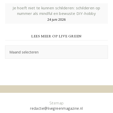
Je hoeft niet te kunnen schilderen: schilderen op
nummer als mindful en bewuste DIY-hobby
24 juni 2026
LEES MEER OP LIVE GREEN
Lees
meer
op
Live
Green
Sitemap
redactie@livegreenmagazine.nl