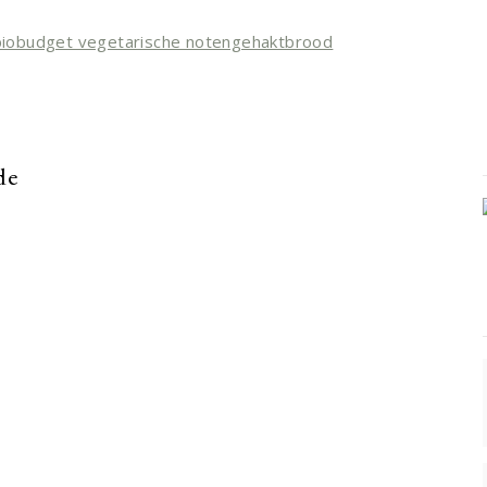
 biobudget vegetarische notengehaktbrood
de