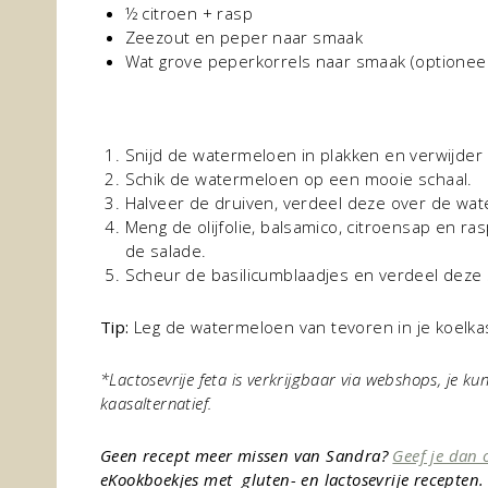
½ citroen + rasp
Zeezout en peper naar smaak
Wat grove peperkorrels naar smaak (optioneel
Snijd de watermeloen in plakken en verwijder 
Schik de watermeloen op een mooie schaal.
Halveer de druiven, verdeel deze over de wat
Meng de olijfolie, balsamico, citroensap en ra
de salade.
Scheur de basilicumblaadjes en verdeel deze
Tip:
Leg de watermeloen van tevoren in je koelkast
*Lactosevrije feta is verkrijgbaar via webshops, je k
kaasalternatief.
Geen recept meer missen van Sandra?
Geef je dan 
eKookboekjes met gluten- en lactosevrije recepten.