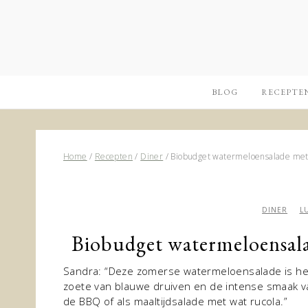
BLOG
RECEPTE
Home
/
Recepten
/
Diner
/
Biobudget watermeloensalade met 
DINER
L
Biobudget watermeloensala
Sandra: “Deze zomerse watermeloensalade is heel
zoete van blauwe druiven en de intense smaak van
de BBQ of als maaltijdsalade met wat rucola.”