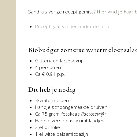
Sandra’s vorige recept gemist?
Hier vind je haar
Recept gaat verder onder de foto
Biobudget zomerse watermeloensala
Gluten- en lactosevrij
4 personen
Ca € 0,91 p.p.
Dit heb je nodig
½ watermeloen
Handje schoongemaakte druiven
Ca 75 gram fetakaas
(lactosevrij)*
Handje verse basilicumblaadjes
2 el olijfolie
1 el witte balsamicoazijn