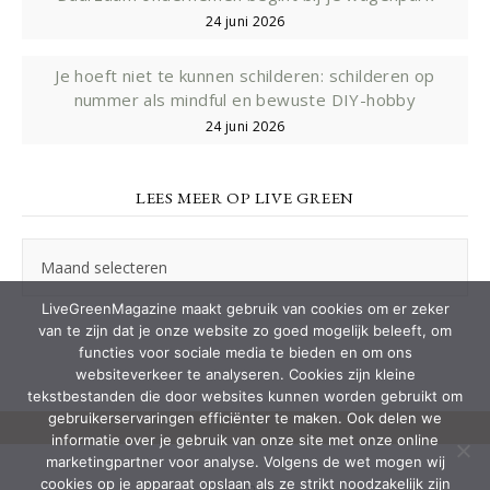
24 juni 2026
Je hoeft niet te kunnen schilderen: schilderen op
nummer als mindful en bewuste DIY-hobby
24 juni 2026
LEES MEER OP LIVE GREEN
Lees
meer
op
LiveGreenMagazine maakt gebruik van cookies om er zeker
Live
van te zijn dat je onze website zo goed mogelijk beleeft, om
Green
functies voor sociale media te bieden en om ons
websiteverkeer te analyseren. Cookies zijn kleine
tekstbestanden die door websites kunnen worden gebruikt om
gebruikerservaringen efficiënter te maken. Ook delen we
informatie over je gebruik van onze site met onze online
marketingpartner voor analyse. Volgens de wet mogen wij
cookies op je apparaat opslaan als ze strikt noodzakelijk zijn
Sitemap