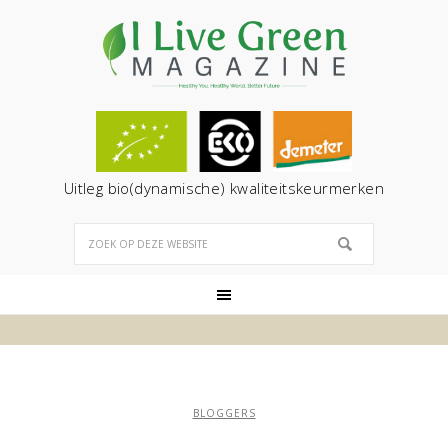
Uitleg bio(dynamische) kwaliteitskeurmerken
BLOGGERS