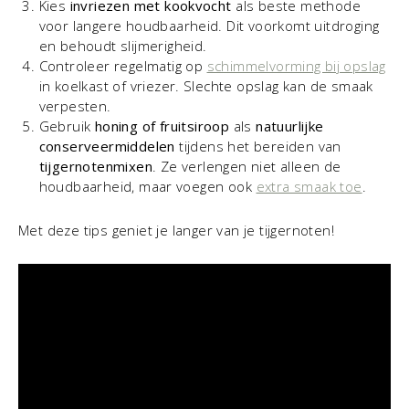
Kies
invriezen met kookvocht
als beste methode
voor langere houdbaarheid. Dit voorkomt uitdroging
en behoudt slijmerigheid.
Controleer regelmatig op
schimmelvorming bij opslag
in koelkast of vriezer. Slechte opslag kan de smaak
verpesten.
Gebruik
honing of fruitsiroop
als
natuurlijke
conserveermiddelen
tijdens het bereiden van
tijgernotenmixen
. Ze verlengen niet alleen de
houdbaarheid, maar voegen ook
extra smaak toe
.
Met deze tips geniet je langer van je tijgernoten!