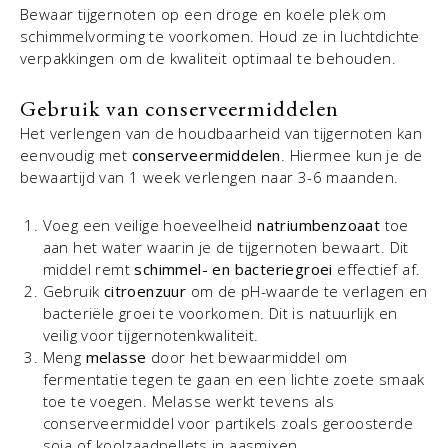
Bewaar tijgernoten op een droge en koele plek om
schimmelvorming te voorkomen. Houd ze in luchtdichte
verpakkingen om de kwaliteit optimaal te behouden.
Gebruik van conserveermiddelen
Het verlengen van de houdbaarheid van tijgernoten kan
eenvoudig met
conserveermiddelen
. Hiermee kun je de
bewaartijd van 1 week verlengen naar 3-6 maanden.
Voeg een veilige hoeveelheid
natriumbenzoaat
toe
aan het water waarin je de tijgernoten bewaart. Dit
middel remt
schimmel- en bacteriegroei
effectief af.
Gebruik
citroenzuur
om de pH-waarde te verlagen en
bacteriële groei te voorkomen. Dit is natuurlijk en
veilig voor tijgernotenkwaliteit.
Meng
melasse
door het bewaarmiddel om
fermentatie tegen te gaan en een lichte zoete smaak
toe te voegen. Melasse werkt tevens als
conserveermiddel voor partikels zoals geroosterde
soja of koolzaadpellets in aasmixen.