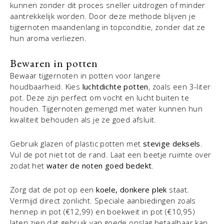
kunnen zonder dit proces sneller uitdrogen of minder
aantrekkelijk worden. Door deze methode blijven je
tijgernoten maandenlang in topconditie, zonder dat ze
hun aroma verliezen.
Bewaren in potten
Bewaar tijgernoten in potten voor langere
houdbaarheid. Kies
luchtdichte potten
, zoals een 3-liter
pot. Deze zijn perfect om vocht en lucht buiten te
houden. Tijgernoten gemengd met water kunnen hun
kwaliteit behouden als je ze goed afsluit.
Gebruik glazen of plastic potten met
stevige deksels
.
Vul de pot niet tot de rand. Laat een beetje ruimte over
zodat het
water de noten goed bedekt
.
Zorg dat de pot op een
koele, donkere plek
staat.
Vermijd direct zonlicht. Speciale aanbiedingen zoals
hennep in pot (€12,99) en boekweit in pot (€10,95)
laten zien dat gebruik van goede opslag betaalbaar kan