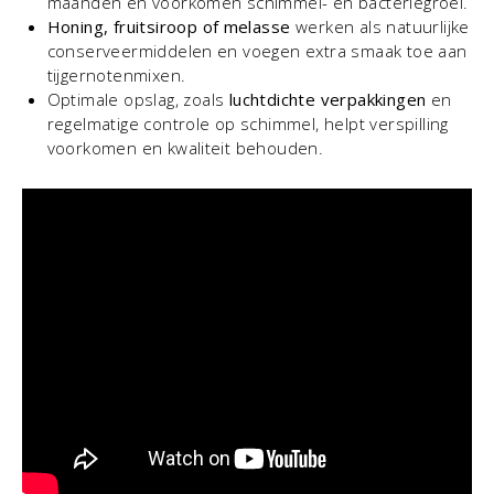
maanden en voorkomen schimmel- en bacteriegroei.
Honing, fruitsiroop of melasse
werken als natuurlijke
conserveermiddelen en voegen extra smaak toe aan
tijgernotenmixen.
Optimale opslag, zoals
luchtdichte verpakkingen
en
regelmatige controle op schimmel, helpt verspilling
voorkomen en kwaliteit behouden.