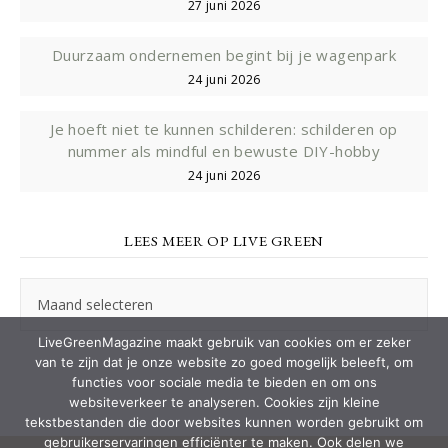
27 juni 2026
Duurzaam ondernemen begint bij je wagenpark
24 juni 2026
Je hoeft niet te kunnen schilderen: schilderen op
nummer als mindful en bewuste DIY-hobby
24 juni 2026
LEES MEER OP LIVE GREEN
Lees
meer
op
LiveGreenMagazine maakt gebruik van cookies om er zeker
Live
van te zijn dat je onze website zo goed mogelijk beleeft, om
Green
functies voor sociale media te bieden en om ons
websiteverkeer te analyseren. Cookies zijn kleine
tekstbestanden die door websites kunnen worden gebruikt om
gebruikerservaringen efficiënter te maken. Ook delen we