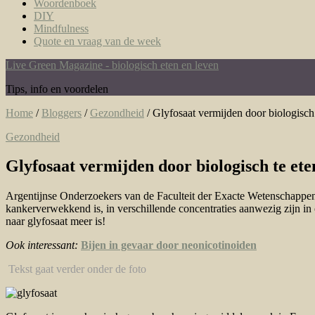
Woordenboek
DIY
Mindfulness
Quote en vraag van de week
Live Green Magazine - biologisch eten en leven
Tips, info en voordelen
Home
/
Bloggers
/
Gezondheid
/
Glyfosaat vermijden door biologisch 
Gezondheid
Glyfosaat vermijden door biologisch te ete
Argentijnse Onderzoekers van de Faculteit der Exacte Wetenschappen 
kankerverwekkend is, in verschillende concentraties aanwezig zijn in o
naar glyfosaat meer is!
Ook interessant:
Bijen in gevaar door neonicotinoiden
Tekst gaat verder onder de foto