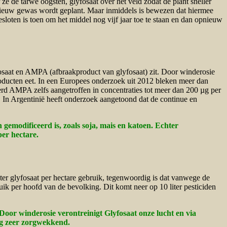
 de tarwe oogsten, glyfosaat over het veld zodat de plant sneller
nieuw gewas wordt geplant. Maar inmiddels is bewezen dat hiermee
loten is toen om het middel nog vijf jaar toe te staan en dan opnieuw
fosaat en AMPA (afbraakproduct van glyfosaat) zit. Door winderosie
producten eet. In een Europees onderzoek uit 2012 bleken meer dan
rd AMPA zelfs aangetroffen in concentraties tot meer dan 200 µg per
t. In Argentinië heeft onderzoek aangetoond dat de continue en
h gemodificeerd is, zoals soja, mais en katoen. Echter
per hectare.
iter glyfosaat per hectare gebruik, tegenwoordig is dat vanwege de
ebruik per hoofd van de bevolking. Dit komt neer op 10 liter pesticiden
. Door winderosie verontreinigt Glyfosaat onze lucht en via
ing zeer zorgwekkend.