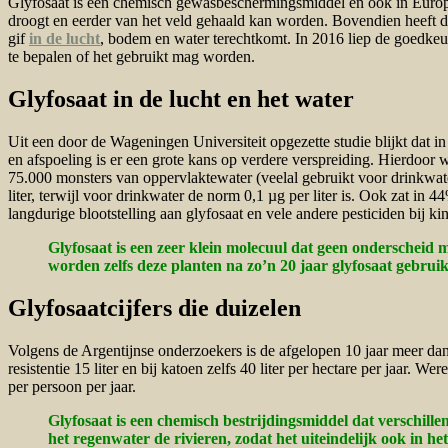
Glyfosaat is een chemisch gewasbeschermingsmiddel en ook in Europa h
droogt en eerder van het veld gehaald kan worden. Bovendien heeft 
gif
in de lucht
, bodem en water terechtkomt. In 2016 liep de goedkeur
te bepalen of het gebruikt mag worden.
Glyfosaat in de lucht en het water
Uit een door de Wageningen Universiteit opgezette studie blijkt dat
en afspoeling is er een grote kans op verdere verspreiding. Hierdoor 
75.000 monsters van oppervlaktewater (veelal gebruikt voor drinkwat
liter, terwijl voor drinkwater de norm 0,1 µg per liter is. Ook zat i
langdurige blootstelling aan glyfosaat en vele andere pesticiden bij 
Glyfosaat is een zeer klein molecuul dat geen onderscheid ma
worden zelfs deze planten na zo’n 20 jaar glyfosaat gebrui
Glyfosaatcijfers die duizelen
Volgens de Argentijnse onderzoekers is de afgelopen 10 jaar meer dan 
resistentie 15 liter en bij katoen zelfs 40 liter per hectare per jaar. 
per persoon per jaar.
Glyfosaat is een chemisch bestrijdingsmiddel dat verschillen
het regenwater de rivieren, zodat het uiteindelijk ook in 