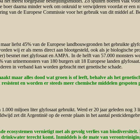
et meest toegepaste bestrijdingsmiddel. Zo spuiten boeren vlak voor ze
de boer daarna minder werk om onkruid te verwijderen voordat er een 
ing van de Europese Commissie voor het gebruik van dit middel af. Bes
 in maar liefst 45% van de Europese landbouwgronden het gebruikte gly
worden wij er als mens direct aan blootgesteld, ook als je biologische 
er) besmet met glyfosaat en AMPA. In de helft van 57.000 monsters we
n 44% van urinemonsters van 180 burgers uit 18 Europese landen glyfosaa
kinderen in verband kan worden gebracht met genetische schade.
akt maar alles dood wat groen is of leeft, behalve als het genetisc
k resistent en worden er steeds meer chemische middelen gespoten 
1.000 miljoen liter glyfosaat gebruikt. Werd er 20 jaar geleden nog 3 l
Wereldwijd zet dit Argentinië op de eerste plaats in het aantal pesticideng
de ecosystemen vernietigt met als gevolg verlies van biodiversiteit
het drinkwater terecht komt. Inmiddels is de mate van verontreinig