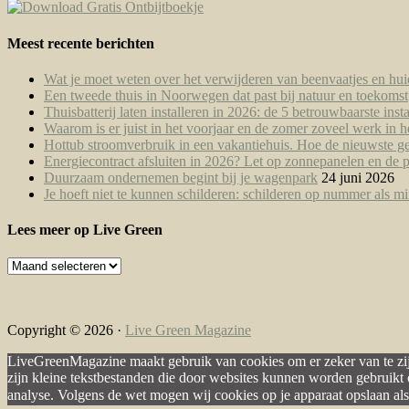
Meest recente berichten
Wat je moet weten over het verwijderen van beenvaatjes en h
Een tweede thuis in Noorwegen dat past bij natuur en toekomst
Thuisbatterij laten installeren in 2026: de 5 betrouwbaarste ins
Waarom is er juist in het voorjaar en de zomer zoveel werk i
Hottub stroomverbruik in een vakantiehuis. Hoe de nieuwste g
Energiecontract afsluiten in 2026? Let op zonnepanelen en de 
Duurzaam ondernemen begint bij je wagenpark
24 juni 2026
Je hoeft niet te kunnen schilderen: schilderen op nummer als 
Lees meer op Live Green
Lees
meer
op
Live
Green
Copyright © 2026 ·
Live Green Magazine
LiveGreenMagazine maakt gebruik van cookies om er zeker van te zijn
zijn kleine tekstbestanden die door websites kunnen worden gebruikt 
analyse. Volgens de wet mogen wij cookies op je apparaat opslaan als 