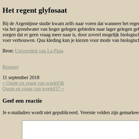
Het regent glyfosaat
Bij de Argentijnse studie kwam zelfs naar voren dat wanneer het reg
via het grondwater van hoger gelegen gebieden naar lager gelegen geb
zorgen dat er geen vraag meer naar is, door zoveel mogelijk biologis
voer verbouwen. Qua kleding kun je kiezen voor mode van biologisch
Bron:
Universiteit van La Plata
Reageer
11 september 2018
« Quote en vraag van week#36
Quote en vraag van week#37 »
Geef een reactie
Je e-mailadres wordt niet gepubliceerd.
Vereiste velden zijn gemarke