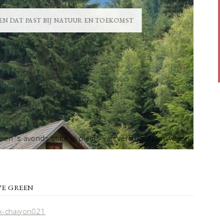
N DAT PAST BIJ NATUUR EN TOEKOMST
THUI
en 's avonds stilte in plaats van verkeer. Noorwegen
Herken 
s meer...
IVE GREEN