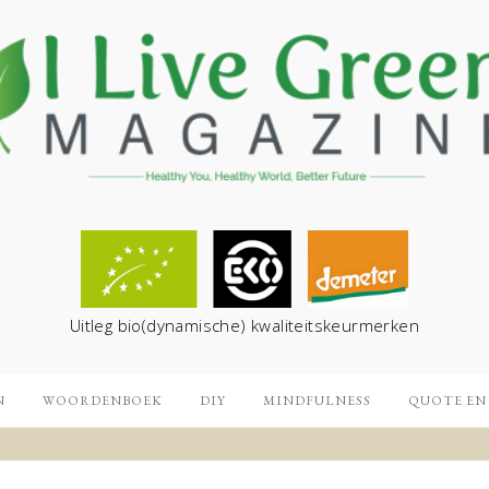
Uitleg bio(dynamische) kwaliteitskeurmerken
N
WOORDENBOEK
DIY
MINDFULNESS
QUOTE EN