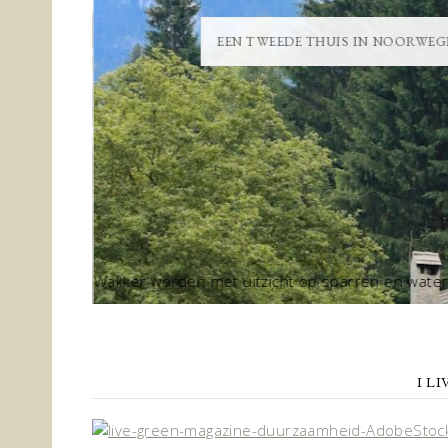
GEN
EEN TWEEDE THUIS IN NOORWEGE
omende ...
Wakker worden met uitzicht op sparren en water, 
...
lee
I L