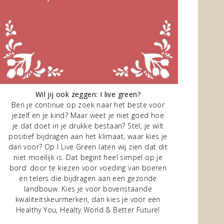
SBATTERIJ LATEN INSTALLEREN IN 2026: DE 5 BETROUWBAARST
Wil jij ook zeggen: I live green?
Ben je continue op zoek naar het beste voor
jezelf en je kind? Maar weet je niet goed hoe
je dat doet in je drukke bestaan? Stel, je wilt
positief bijdragen aan het klimaat, waar kies je
je dat gevoel? Op zonnige middagen produceert je dak stroom al
dan voor? Op I Live Green laten wij zien dat dit
niet moeilijk is. Dat begint heel simpel op je
lees meer...
bord: door te kiezen voor voeding van boeren
en telers die bijdragen aan een gezonde
landbouw. Kies je voor bovenstaande
kwaliteitskeurmerken, dan kies je voor een
Healthy You, Healty World & Better Future!