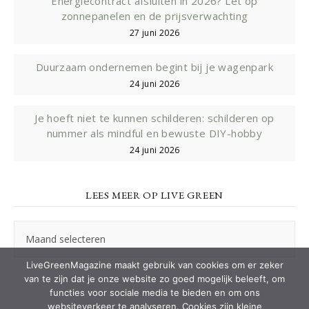
Energiecontract afsluiten in 2026? Let op
zonnepanelen en de prijsverwachting
27 juni 2026
Duurzaam ondernemen begint bij je wagenpark
24 juni 2026
Je hoeft niet te kunnen schilderen: schilderen op
nummer als mindful en bewuste DIY-hobby
24 juni 2026
LEES MEER OP LIVE GREEN
Lees
meer
op
LiveGreenMagazine maakt gebruik van cookies om er zeker
Live
van te zijn dat je onze website zo goed mogelijk beleeft, om
Green
functies voor sociale media te bieden en om ons
websiteverkeer te analyseren. Cookies zijn kleine