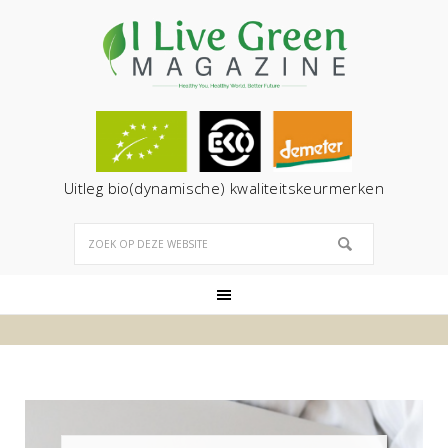
Uitleg bio(dynamische) kwaliteitskeurmerken